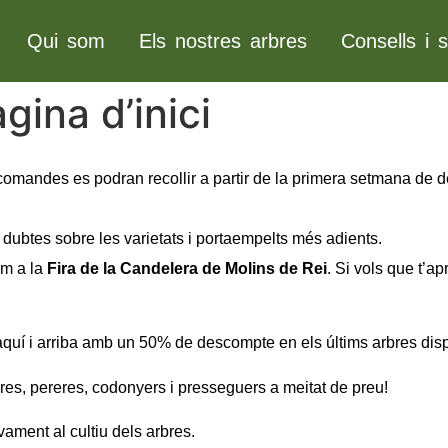
Qui som
Els nostres arbres
Consells i s
gina d’inici
comandes es podran recollir a partir de la primera setmana de de
 dubtes sobre les varietats i portaempelts més adients.
m a la
Fira de la Candelera de Molins de Rei
. Si vols que t’a
s aquí i arriba amb un 50% de descompte en els últims arbres dis
es, pereres, codonyers i presseguers a meitat de preu!
vament al cultiu dels arbres.