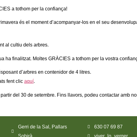
IES a tothom per la confiança!
 primavera és el moment d’acompanyar-los en el seu desenvolupa
t al cultiu dels arbres.
a ha finalitzat. Moltes GRÀCIES a tothom per la vostra confian
sposant d’arbres en contenidor de 4 litres.
ts fent clic
aquí
.
partir del 30 de setembre. Fins llavors, podeu contactar amb nosa
Gerri de la Sal, Pallars
630 07 69 87
Sobirà
viver_lo_verger