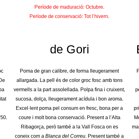
Període de maduració: Octubre.
Període de conservació: Tot l’hivern.
de Gori​
oc
Poma de gran calibre, de forma lleugerament
P
 De
allargada. La pell és de color groc fosc amb tons
lpa
vermells a la part assolellada. Polpa fina i cruixent,
p
tat
sucosa, dolça, lleugerament acídula i bon aroma.
Excel·lent poma pel consum en fresc, bona per a
pr
 50.
coure i molt bona conservació. Present a l’Alta
Mo
Ribagorça, però també a la Vall Fosca on es
mas
coneix com a
Blanca del Correu
. Present també a