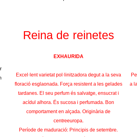
Reina de reinetes
EXHAURIDA
r
Excel·lent varietat pol·linitzadora degut a la seva
Pe
n
floració esglaonada. Força resistent a les gelades
a l
tardanes. El seu perfum és salvatge, ensucrat i
acídul alhora. És sucosa i perfumada. Bon
comportament en alçada. Originària de
centreeuropa.
Període de maduració: Principis de setembre.