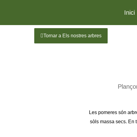
Inici
Tornar a Els nostres arbres
Planço
Les pomeres són arbres 
sòls massa secs. En t