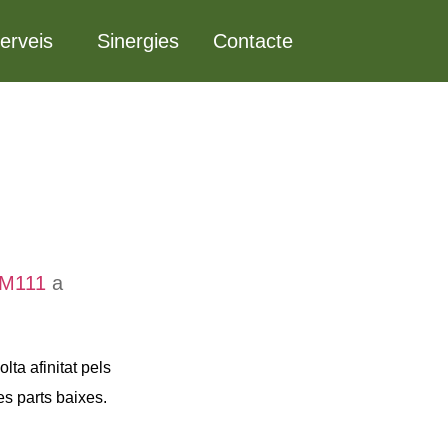
erveis
Sinergies
Contacte
 M111
a
lta afinitat pels
s parts baixes.